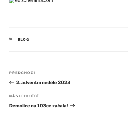
eu.zonerama.com
RUBRIKY
BLOG
Navigace
PŘEDCHOZÍ
Předchozí
pro
příspěvek
2. adventní neděle 2023
příspěvek
NÁSLEDUJÍCÍ
Následující
příspěvek
Demolice na 103ce začala!