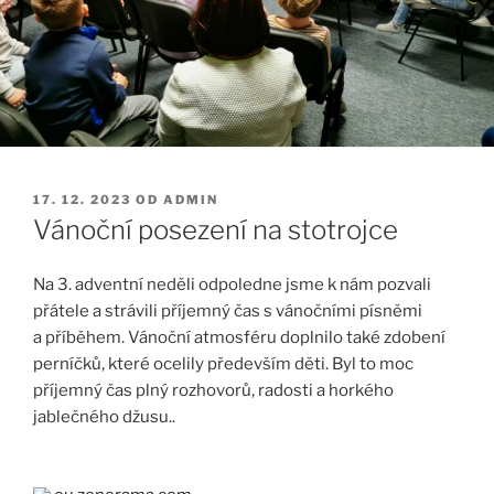
PUBLIKOVÁNO
17. 12. 2023
OD
ADMIN
Vánoční posezení na stotrojce
Na 3. adventní neděli odpoledne jsme k nám pozvali
přátele a strávili příjemný čas s vánočními písněmi
a příběhem. Vánoční atmosféru doplnilo také zdobení
perníčků, které ocelily především děti. Byl to moc
příjemný čas plný rozhovorů, radosti a horkého
jablečného džusu..