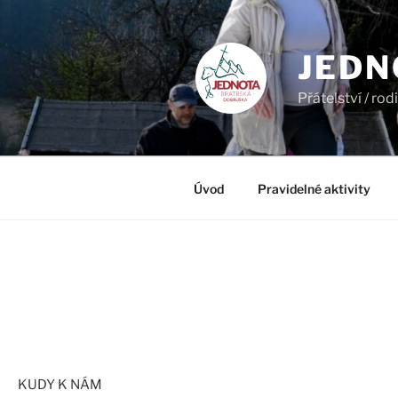
JEDN
Přátelství / ro
Úvod
Pravidelné aktivity
KUDY K NÁM