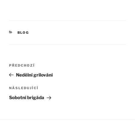
RUBRIKY
BLOG
Navigace
PŘEDCHOZÍ
Předchozí
pro
příspěvek
Nedělní grilování
příspěvek
NÁSLEDUJÍCÍ
Následující
příspěvek
Sobotní brigáda