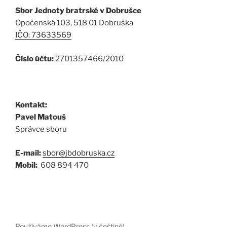
Sbor Jednoty bratrské v Dobrušce
Opočenská 103, 518 01 Dobruška
IČO: 73633569
Číslo účtu:
2701357466/2010
Kontakt:
Pavel Matouš
Správce sboru
E-mail:
sbor@jbdobruska.cz
Mobil:
608 894 470
Používáme WordPress (v češtině).