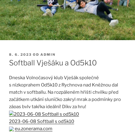
PUBLIKOVÁNO
8. 6. 2023
OD
ADMIN
Softball Vješáku a Od5k10
Dneska Volnočasový klub Vješák společně
s nízkoprahem Od5k10 z Rychnova nad Kněžnou dal
match v softballu. Na rozpáleném hřišti chvilku před
začátkem utkání sluníčko zakryl mrak a podmínky pro
zápas byly takřka ideální! Díky za hru!
2023-06-08 Softball s od5k10
eu.zonerama.com