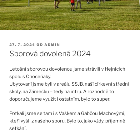
PUBLIKOVÁNO
27. 7. 2024
OD
ADMIN
Sborová dovolená 2024
Letošní sborovou dovolenou jsme strávili v Hejnicích
spolu s Choceňáky.
Ubytovaní jsme byli v areálu SSJB, naší církevní střední
školy, na Zámečku – tedy na intru. A rozhodně to
doporučujeme využít i ostatním, bylo to super.
Potkali jsme se tam i s Vaškem a Gabčou Machovými,
kteří vyšli z našeho sboru. Bylo to, jako vždy, příjemné
setkání.