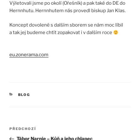
Výletovali jsme po okolí (Ořešník) a pak také do DE do
Hernnhutu. Hernnhutem nás provedl biskup Jan Klas.
Koncept dovolené s dalším sborem se nám moc líbil
a tak jej budeme chtít zopakovat i v dalším roce
eu.zonerama.com
RUBRIKY
BLOG
Navigace
PŘEDCHOZÍ
Předchozí
pro
příspěvek
Tábor Narnie – Kůň a jeho chlapec