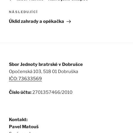
příspěvek
NÁSLEDUJÍCÍ
Následující
příspěvek
Úklid zahrady a opékačka
Sbor Jednoty bratrské v Dobrušce
Opočenská 103, 518 01 Dobruška
IČO: 73633569
Číslo účtu:
2701357466/2010
Kontakt:
Pavel Matouš