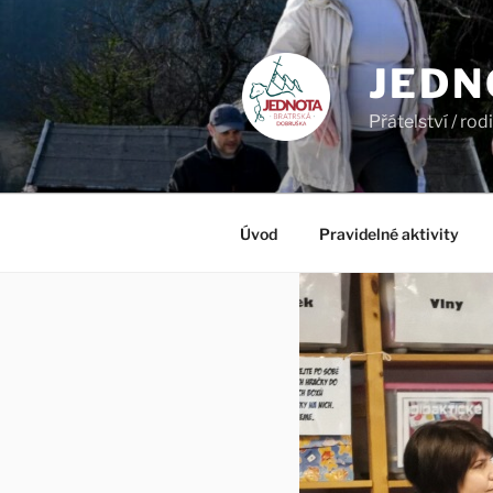
Přejít
k
obsahu
JEDN
webu
Přátelství / ro
Úvod
Pravidelné aktivity