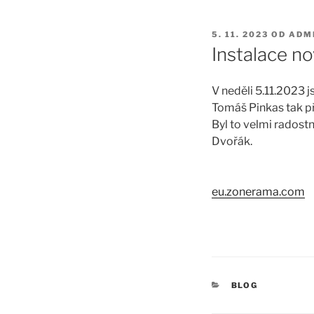
PUBLIKOVÁNO
5. 11. 2023
OD
ADM
Instalace n
V neděli 5.11.2023 j
Tomáš Pinkas tak př
Byl to velmi radost
Dvořák.
eu.zonerama.com
RUBRIKY
BLOG