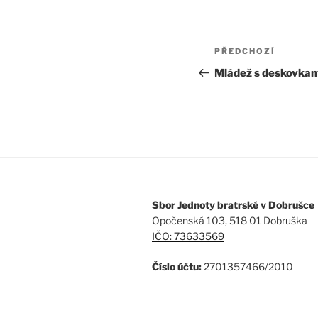
Navigace
PŘEDCHOZÍ
Předchozí
pro
příspěvek
Mládež s deskovkam
příspěvek
Sbor Jednoty bratrské v Dobrušce
Opočenská 103, 518 01 Dobruška
IČO: 73633569
Číslo účtu:
2701357466/2010