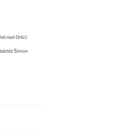
tí nad Orlicí.
 taktéž Šimon