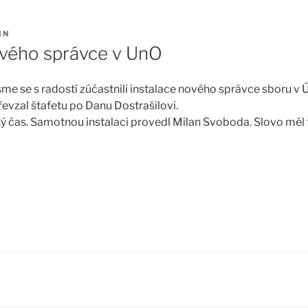
IN
ového správce v UnO
sme se s radostí zúčastnili instalace nového správce sboru v Ús
evzal štafetu po Danu Dostrašilovi.
ný čas. Samotnou instalaci provedl Milan Svoboda. Slovo měl