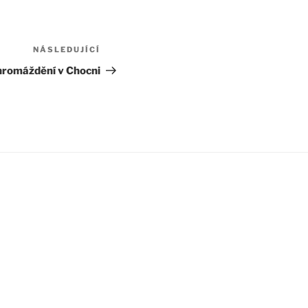
NÁSLEDUJÍCÍ
Následující
příspěvek
hromáždění v Chocni