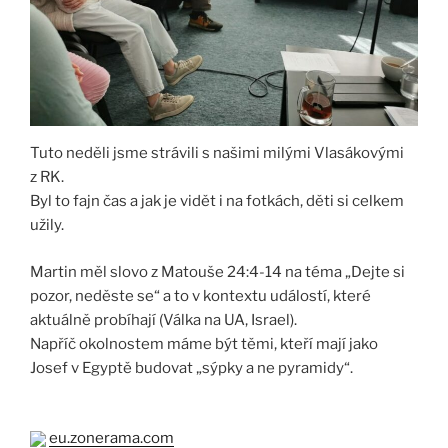
Tuto neděli jsme strávili s našimi milými Vlasákovými
z RK.
Byl to fajn čas a jak je vidět i na fotkách, děti si celkem
užily.
Martin měl slovo z Matouše 24:4-14 na téma „Dejte si
pozor, neděste se“ a to v kontextu událostí, které
aktuálně probíhají (Válka na UA, Israel).
Napříč okolnostem máme být těmi, kteří mají jako
Josef v Egyptě budovat „sýpky a ne pyramidy“.
eu.zonerama.com