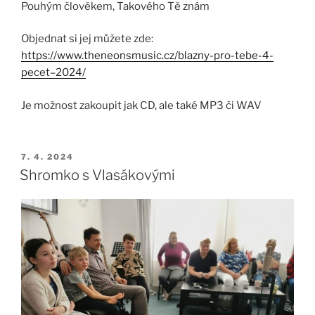
Pouhým člověkem, Takového Tě znám
Objednat si jej můžete zde:
https://www.theneonsmusic.cz/blazny-pro-tebe-4-
pecet–2024/
Je možnost zakoupit jak CD, ale také MP3 či WAV
PUBLIKOVÁNO
7. 4. 2024
Shromko s Vlasákovými