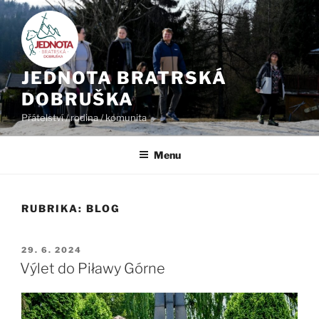
Přejít
k
obsahu
webu
JEDNOTA BRATRSKÁ
DOBRUŠKA
Přátelství / rodina / komunita
Menu
RUBRIKA:
BLOG
PUBLIKOVÁNO
29. 6. 2024
Výlet do Piławy Górne