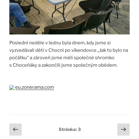
Poslední neděle v lednu byla dnem, kdy jsme si
vyzvedávali děti v Chocni po víkendovce „Jak to bylo na
počátku“ a zároveň jsme měli společné shromko
s Choceňáky a zakončili jsme společným obědem.
eu.zonerama.com
Stránkování
Předchozí
Dalš
Stránka:
3
stránka
strá
příspěvků