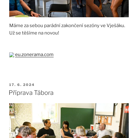
Máme za sebou parádní zakončení sezóny ve Vješáku.
Už se těšíme na novou!
eu.zonerama.com
PUBLIKOVÁNO
17. 6. 2024
Příprava Tábora