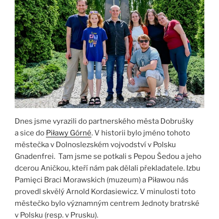
Dnes jsme vyrazili do partnerského města Dobrušky
a sice do
Piławy Górné
. V historii bylo jméno tohoto
městečka v Dolnoslezském vojvodství v Polsku
Gnadenfrei. Tam jsme se potkali s Pepou Šedou a jeho
dcerou Aničkou, kteří nám pak dělali překladatele. Izbu
Pamięci Braci Morawskich (muzeum) a Piławou nás
provedl skvělý Arnold Kordasiewicz. V minulosti toto
městečko bylo významným centrem Jednoty bratrské
v Polsku (resp. v Prusku).