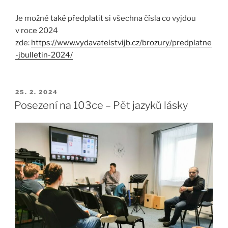
Je možné také předplatit si všechna čísla co vyjdou
v roce 2024
zde:
https://www.vydavatelstvijb.cz/brozury/predplatne
-jbulletin-2024/
PUBLIKOVÁNO
25. 2. 2024
Posezení na 103ce – Pět jazyků lásky