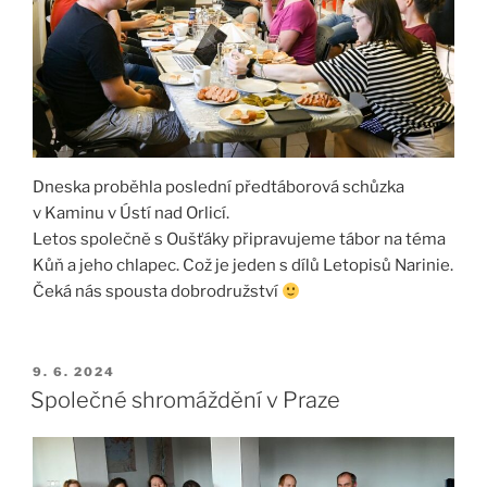
Dneska proběhla poslední předtáborová schůzka
v Kaminu v Ústí nad Orlicí.
Letos společně s Oušťáky připravujeme tábor na téma
Kůň a jeho chlapec. Což je jeden s dílů Letopisů Narinie.
Čeká nás spousta dobrodružství
PUBLIKOVÁNO
9. 6. 2024
Společné shromáždění v Praze