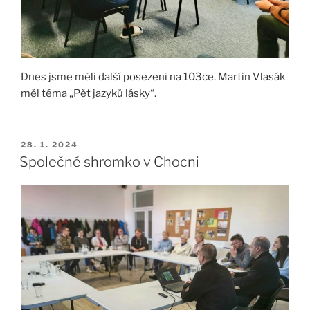
Dnes jsme měli další posezení na 103ce. Martin Vlasák
měl téma „Pět jazyků lásky“.
PUBLIKOVÁNO
28. 1. 2024
Společné shromko v Chocni