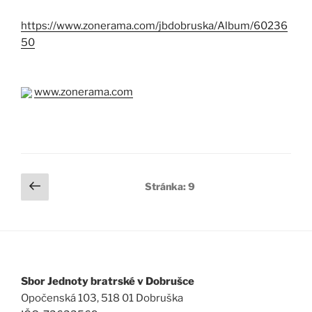
https://www.zonerama.com/jbdobruska/Album/60236
50
www.zonerama.com
Stránkování
Předchozí
Stránka:
9
stránka
příspěvků
Sbor Jednoty bratrské v Dobrušce
Opočenská 103, 518 01 Dobruška