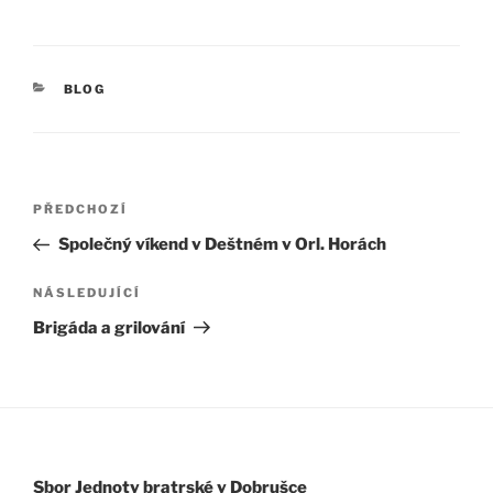
RUBRIKY
BLOG
Navigace
PŘEDCHOZÍ
Předchozí
pro
příspěvek
Společný víkend v Deštném v Orl. Horách
příspěvek
NÁSLEDUJÍCÍ
Následující
příspěvek
Brigáda a grilování
Sbor Jednoty bratrské v Dobrušce