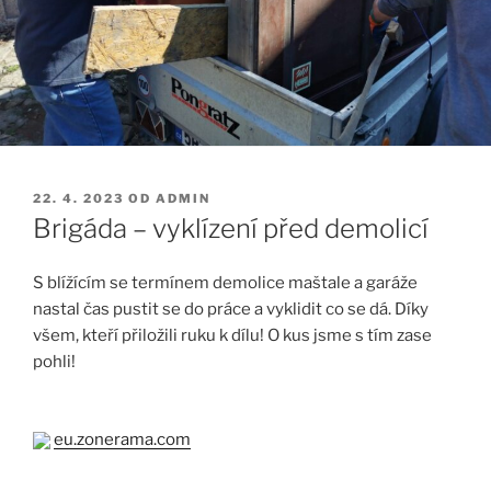
PUBLIKOVÁNO
22. 4. 2023
OD
ADMIN
Brigáda – vyklízení před demolicí
S blížícím se termínem demolice maštale a garáže
nastal čas pustit se do práce a vyklidit co se dá. Díky
všem, kteří přiložili ruku k dílu! O kus jsme s tím zase
pohli!
eu.zonerama.com