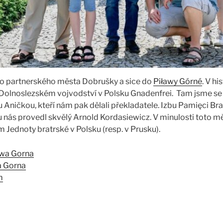
 do partnerského města Dobrušky a sice do
Piławy Górné
. V hi
Dolnoslezském vojvodství v Polsku Gnadenfrei. Tam jsme se 
 Aničkou, kteří nám pak dělali překladatele. Izbu Pamięci B
 nás provedl skvělý Arnold Kordasiewicz. V minulosti toto m
ednoty bratrské v Polsku (resp. v Prusku).
a Gorna
m