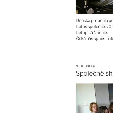
Dneska proběhla pos
Letos společně s Ou
Letopisů Narinie.
Čeká nás spousta d
PUBLIKOVÁNO
9. 6. 2024
Společné sh