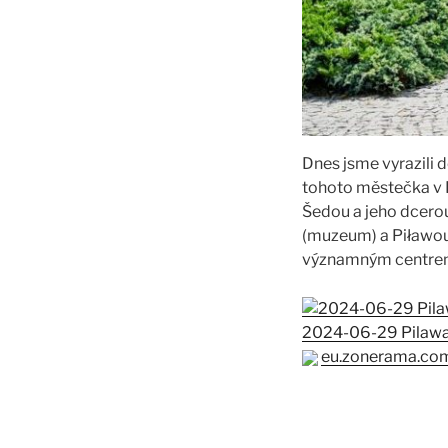
Dnes jsme vyrazili
tohoto městečka v 
Šedou a jeho dcerou
(muzeum) a Piławou
významným centrem J
2024-06-29 Pilaw
eu.zonerama.co