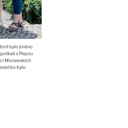
storii bylo jméno
potkali s Pepou
raci Morawskich
ěstečko bylo