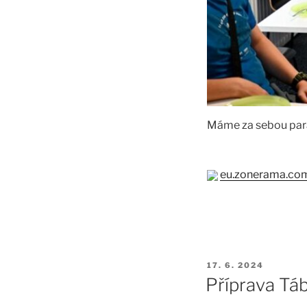
Máme za sebou pará
eu.zonerama.co
PUBLIKOVÁNO
17. 6. 2024
Příprava Tá