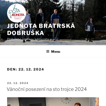
Přejít
k
obsahu
webu
JEDNOTA BRATRSKÁ
DOBRUŠKA
Přátelství / rodina / komunita
Menu
DEN:
22. 12. 2024
PUBLIKOVÁNO
22. 12. 2024
Vánoční posezení na sto trojce 2024