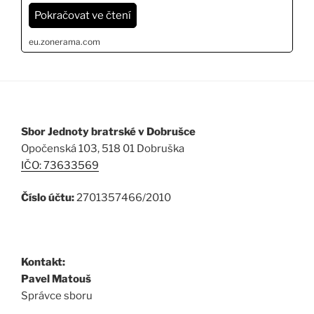
Pokračovat ve čtení
eu.zonerama.com
Sbor Jednoty bratrské v Dobrušce
Opočenská 103, 518 01 Dobruška
IČO: 73633569
Číslo účtu:
2701357466/2010
Kontakt:
Pavel Matouš
Správce sboru