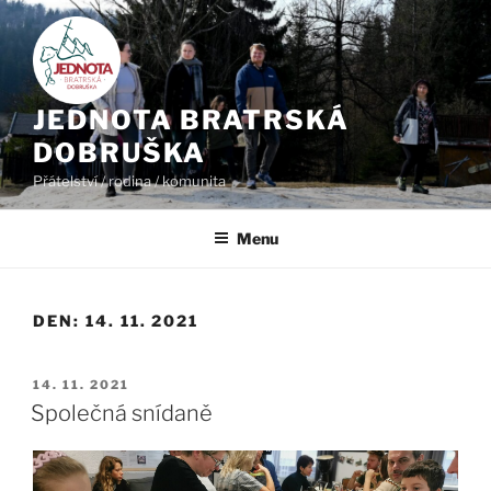
Přejít
k
obsahu
webu
JEDNOTA BRATRSKÁ
DOBRUŠKA
Přátelství / rodina / komunita
Menu
DEN:
14. 11. 2021
PUBLIKOVÁNO
14. 11. 2021
Společná snídaně